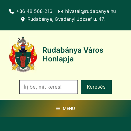
Kilépés
+36 48 568-216
hivatal@rudabanya.hu
a
Rudabánya, Gvadányi József u. 47.
tartalomba
Rudabánya Város
Honlapja
Keresés
Keresés
MENÜ