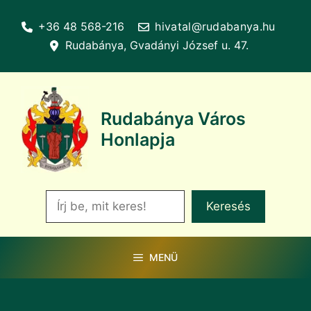
Kilépés
+36 48 568-216
hivatal@rudabanya.hu
a
Rudabánya, Gvadányi József u. 47.
tartalomba
Rudabánya Város
Honlapja
Keresés
Keresés
MENÜ